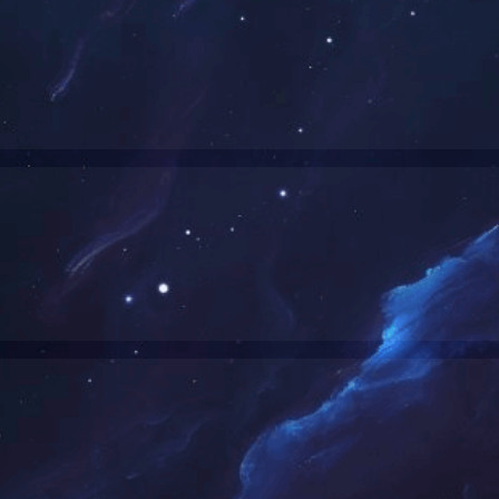
-草上肥【草食动物专用】
-健怡乐【猪用饮水型】
-怡可【禽用饮水型】
了解更多 +
04.
除臭剂-防霉剂-
-微绿
-霉特敏
-索巴甜