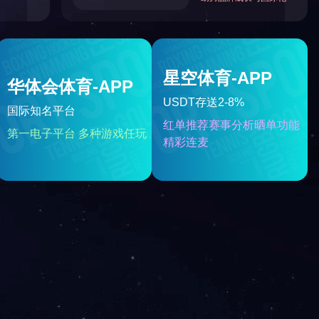
司
竹坑社区科技路3号1栋松泽产
n
微信公众号帐号
生物源
关注公众号,获得更多资讯。