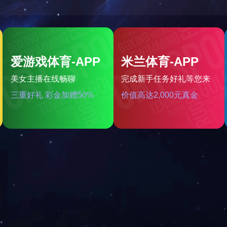
了解更多 +
心
管理层
联系方式
九州体育·中国有限责任公
- 胡文锋博士
- 管理层简介
电 话：86-755-26010980
地 址：深圳市坪山区龙田街道
业园办A
邮 编：518118
E－mail ：
marketing@bioforte.c