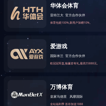
-吉乐酸【禽用磷酸型】
了解更多 +
03.
辅助机体抑菌抗病毒
-净泄康
-净蓝生
-净念康
-净滴康
-生物源钟欢酸汤