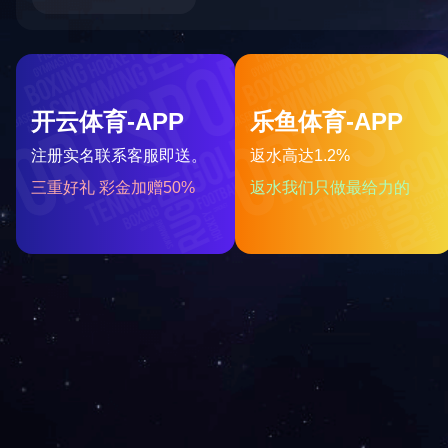
了解更多 +
关于我们
产品展示
新闻中
- 公司简介
- 饲料酸化剂
- 新闻中心
- 企业荣誉
- 九州体育·中国有限
- 技术中心
- 愿景和使命
责任公司
- 辅助机体抑菌抗病毒
- 除臭剂-防霉剂-调味
剂
- 昆虫产品