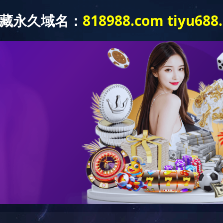
关于我们
产品展示
经典案例
投资者
新闻
当前位置：
网站首