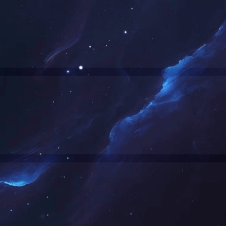
吉乐酸【禽用磷酸型】
心
管理层
联系方式
九州体育·中国有限责任公
- 胡文锋博士
- 管理层简介
电 话：86-755-26010980
地 址：深圳市坪山区龙田街道
业园办A
邮 编：518118