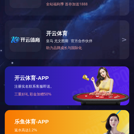
关于我们
产品展示