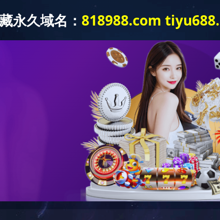
关于我们
产品展示
经典案例
投资者
新闻
当前位置：
网站首页