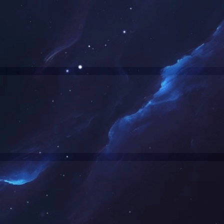
生物源钟欢酸汤
心
管理层
联系方式
九州体育·中国有限责任公
- 胡文锋博士
- 管理层简介
电 话：86-755-26010980
地 址：深圳市坪山区龙田街道
业园办A
邮 编：518118