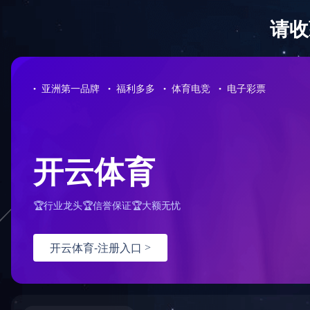
网站首页
产品展示
九州体育·中国有限责任公司
源生素
肠泰乐
畜利康
草上肥【草食动物专用】
健怡乐【猪用饮水型】
怡可【禽用饮水型】