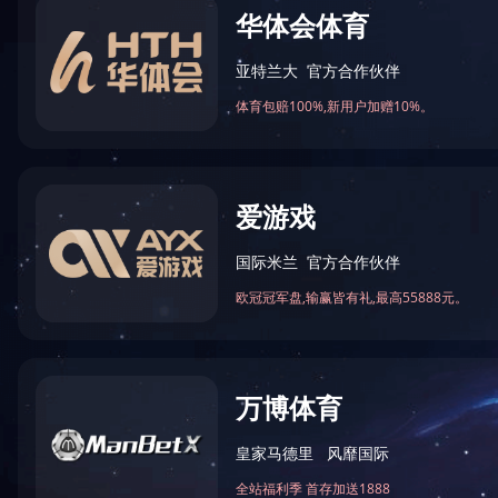
关于我们
产品展示
新闻中
- 公司简介
- 饲料酸化剂
- 新闻中心
- 企业荣誉
- 九州体育·中国有限
- 技术中心
- 愿景和使命
责任公司
- 辅助机体抑菌抗病毒