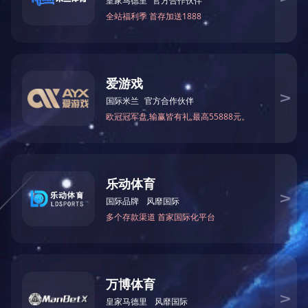
畜利康
关于我们
产品展示
新闻中心
管理层